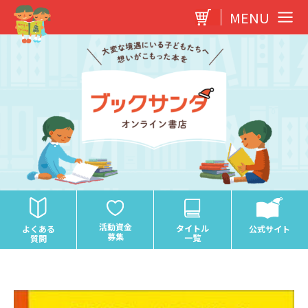
内
MENU
容
を
ス
キ
ッ
プ
活動資金
タイトル
よくある
公式サイト
募集
一覧
質問