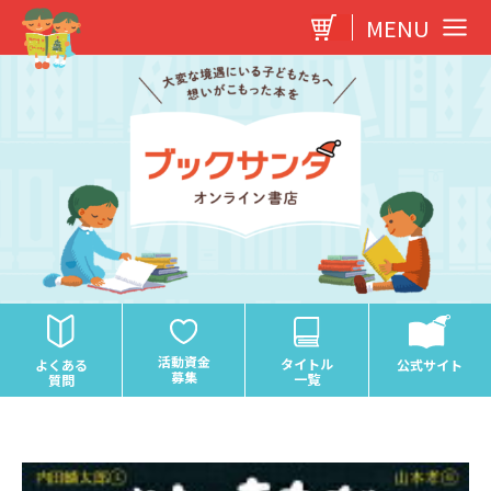
内
MENU
容
を
ス
キ
ッ
プ
活動資金
タイトル
よくある
公式サイト
募集
一覧
質問