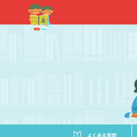
内
容
を
ス
キ
ッ
プ
よくある
質問