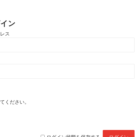
。
グイン
レス
てください。