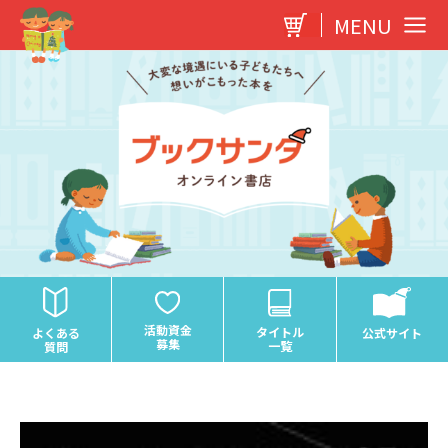
内
MENU
容
を
ス
キ
ッ
プ
活動資金
タイトル
よくある
公式サイト
募集
一覧
質問