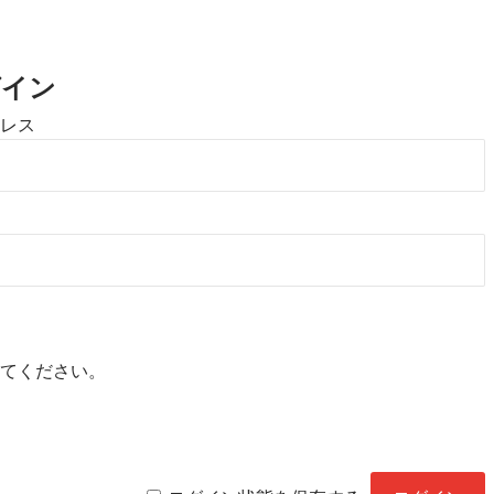
。
グイン
レス
てください。