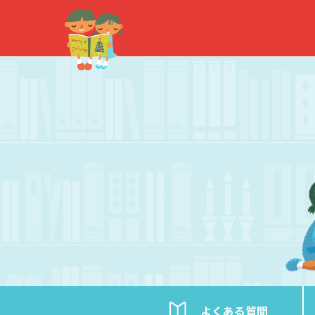
内
容
を
ス
キ
ッ
プ
よくある
質問