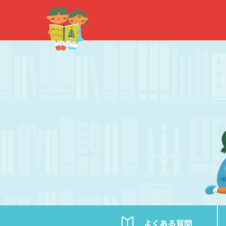
内
容
を
ス
キ
ッ
プ
よくある
質問