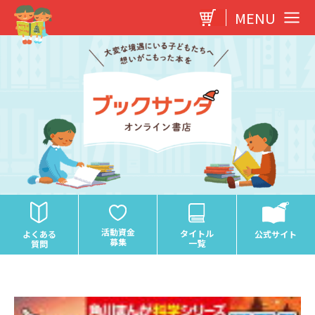
内
MENU
容
を
ス
キ
ッ
プ
活動資金
タイトル
よくある
公式サイト
募集
一覧
質問