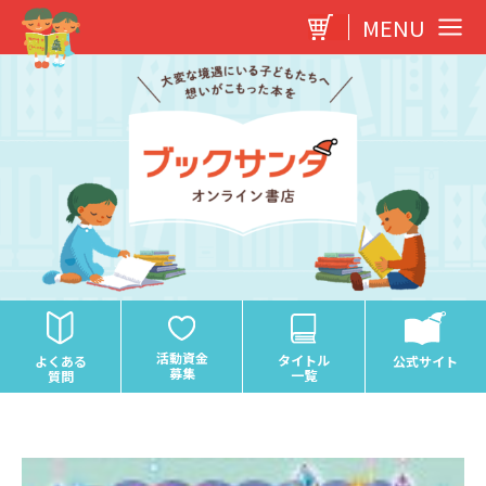
内
MENU
容
を
ス
キ
ッ
プ
活動資金
タイトル
よくある
公式サイト
募集
一覧
質問