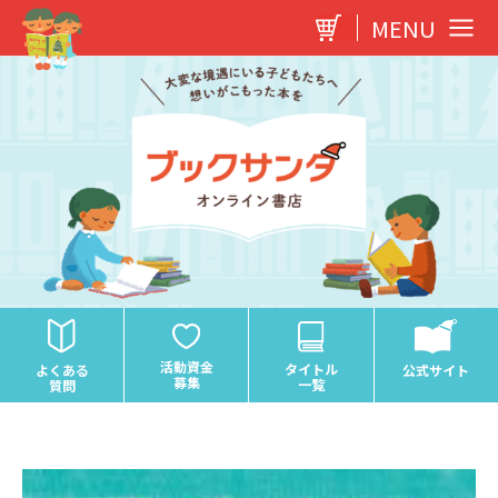
内
MENU
容
を
ス
キ
ッ
プ
活動資金
タイトル
よくある
公式サイト
募集
一覧
質問