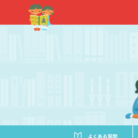
内
容
を
ス
キ
ッ
プ
よくある
質問