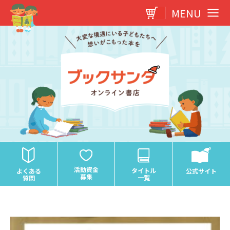
内
MENU
容
を
ス
キ
ッ
プ
活動資金
タイトル
よくある
公式サイト
募集
一覧
質問