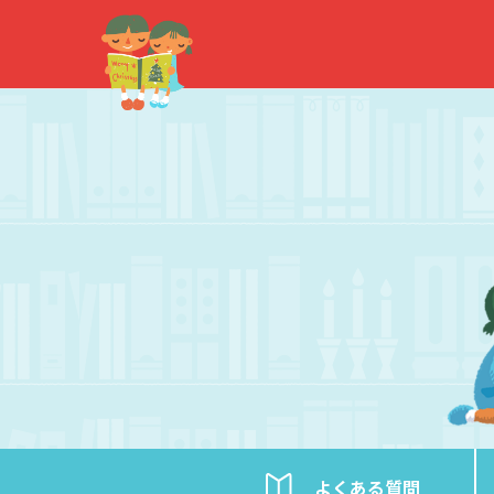
内
容
を
ス
キ
ッ
プ
よくある
質問