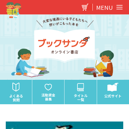
内
MENU
容
を
ス
キ
ッ
プ
活動資金
タイトル
よくある
公式サイト
募集
一覧
質問