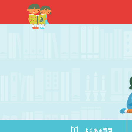
内
容
を
ス
キ
ッ
プ
よくある
質問