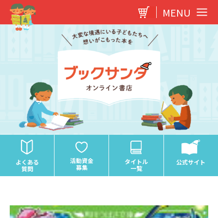
内
MENU
容
を
ス
キ
ッ
プ
活動資金
タイトル
よくある
公式サイト
募集
一覧
質問