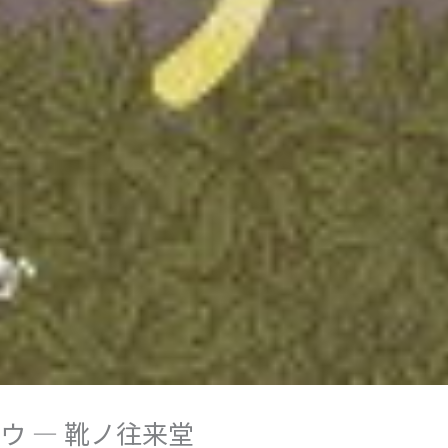
ウ — 靴ノ往来堂