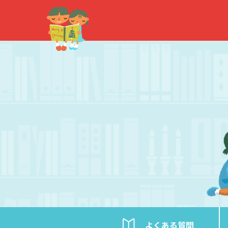
内
容
を
ス
キ
ッ
プ
よくある
質問