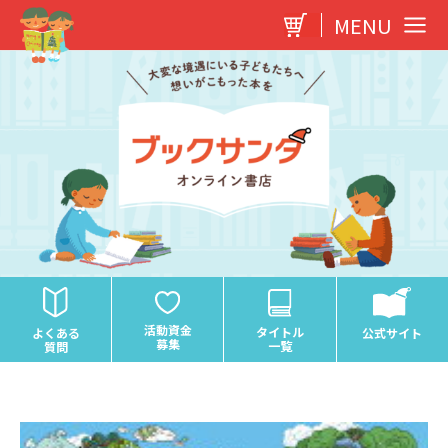
内
MENU
容
を
ス
キ
ッ
プ
活動資金
タイトル
よくある
公式サイト
募集
一覧
質問