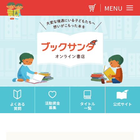
内
MENU
容
を
ス
キ
ッ
プ
活動資金
タイトル
よくある
公式サイト
募集
一覧
質問