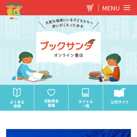
内
MENU
容
を
ス
キ
ッ
プ
活動資金
タイトル
よくある
公式サイト
募集
一覧
質問