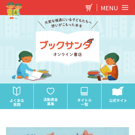
内
MENU
容
を
ス
キ
ッ
プ
活動資金
タイトル
よくある
公式サイト
募集
一覧
質問