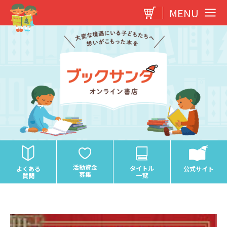
内
MENU
容
を
ス
キ
ッ
プ
活動資金
タイトル
よくある
公式サイト
募集
一覧
質問