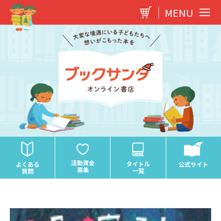
内
MENU
容
を
ス
キ
ッ
プ
活動資金
タイトル
よくある
公式サイト
募集
一覧
質問