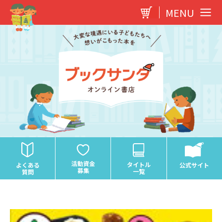
内
MENU
容
を
ス
キ
ッ
プ
活動資金
タイトル
よくある
公式サイト
募集
一覧
質問