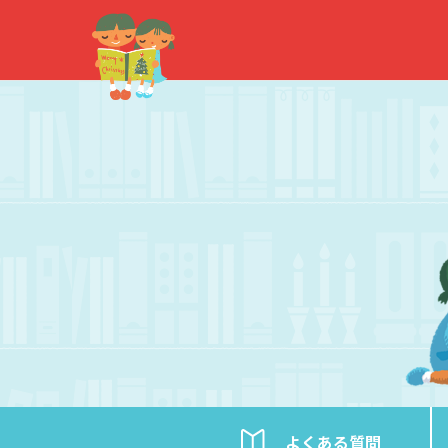
内
容
を
ス
キ
ッ
プ
よくある
質問