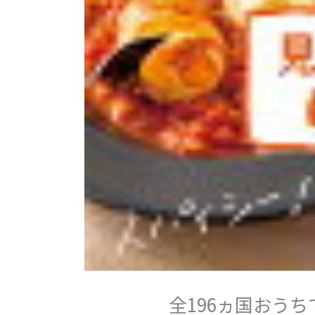
全196ヵ国おう