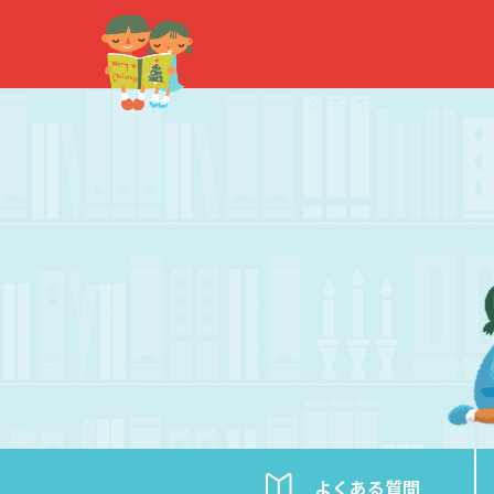
内
容
を
ス
キ
ッ
プ
よくある
質問