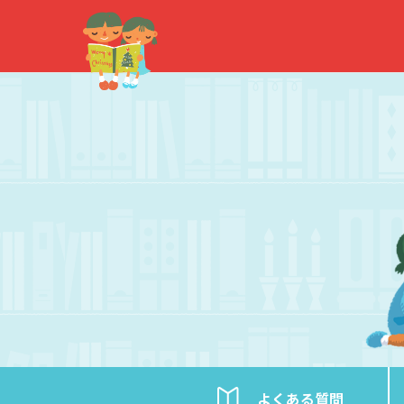
内
容
を
ス
キ
ッ
プ
よくある
質問