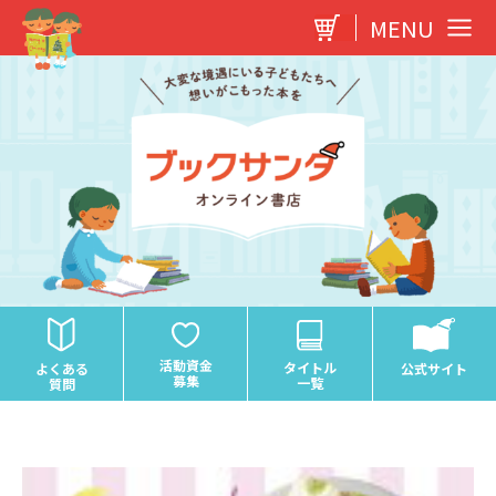
内
MENU
容
を
ス
キ
ッ
プ
活動資金
タイトル
よくある
公式サイト
募集
一覧
質問