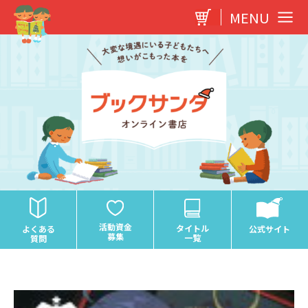
内
MENU
容
を
ス
キ
ッ
プ
活動資金
タイトル
よくある
公式サイト
募集
一覧
質問