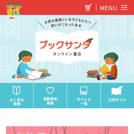
内
MENU
容
を
ス
キ
ッ
プ
活動資金
タイトル
よくある
公式サイト
募集
一覧
質問