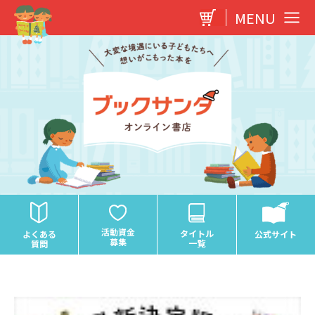
内
MENU
容
を
ス
キ
ッ
プ
活動資金
タイトル
よくある
公式サイト
募集
一覧
質問