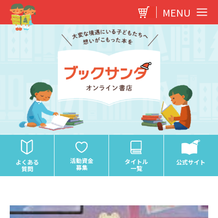
内
MENU
容
を
ス
キ
ッ
プ
活動資金
タイトル
よくある
公式サイト
募集
一覧
質問