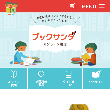
内
MENU
容
を
ス
キ
ッ
プ
活動資金
タイトル
よくある
公式サイト
募集
一覧
質問