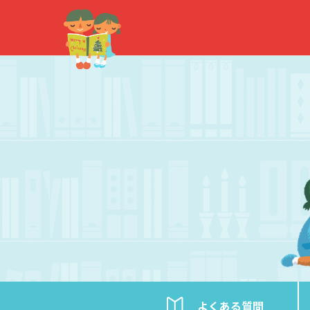
内
容
を
ス
キ
ッ
プ
よくある
質問