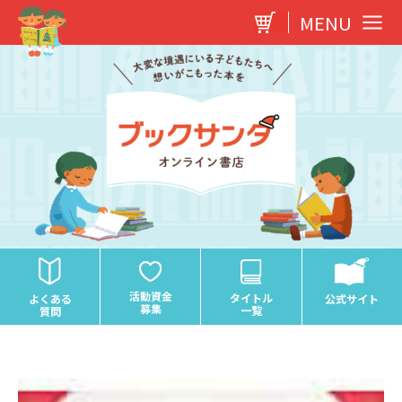
内
MENU
容
を
ス
キ
ッ
プ
活動資金
タイトル
よくある
公式サイト
募集
一覧
質問