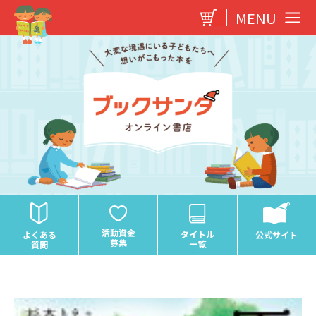
内
MENU
容
を
ス
キ
ッ
プ
活動資金
タイトル
よくある
公式サイト
募集
一覧
質問