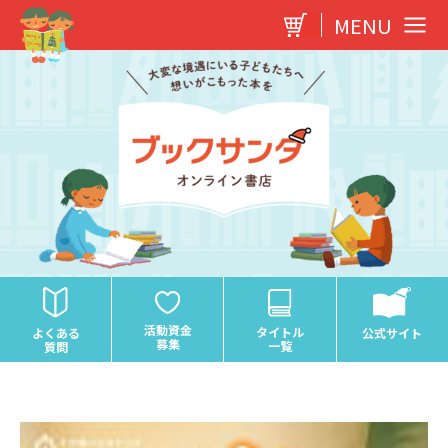
内
MENU
容
を
ス
キ
ッ
プ
活動資金
タイトル
よくある
公式サイト
募集
一覧
質問